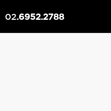
02
.6952.2788
화수금
AM 09:30 ~ PM 06:30
월목
AM 09:30 ~ PM 09:00
토요일
AM 09:30 ~ PM 02:00
점심시간(평일)
PM 01:00 ~ PM 02:00
월요일, 목요일은 야간진료입니다.
주말 및 공휴일은 휴진입니다.
서울권치과의원
대표자 : 권낙현 / 서울특별시 송파구 가락동 174-14 3층
(개롱역 3번 출구 도보 2분 거리 / 국민은행, 스타벅스 건물 3층)
전화번호 : 02.6952.2788
대표메일 : seoulkwondent@gmail.com